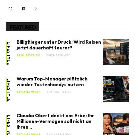
12
13
FEATURED
Billigflieger unter Druck: Wird Reisen
LIFESTYLE
jetzt dauerhaft teurer?
PAUL BISCHOF
3 MONATEN AGO
Warum Top-Manager plötzlich
LIFESTYLE
wieder Tastenhandys nutzen
TATJANA WOLF
3 MONATEN AGO
Claudia Obert denkt ans Erbe: Ihr
LIFESTYLE
Millionen-Vermögen soll nicht an
ihren...
TATJANA WOLF
3 MONATEN AGO