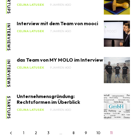
STARTUPS
CELINA LATUSEK
9 JAHREN AGO
Interview mit dem Team von mooci
INTERVIEWS
SEARCH...
CELINA LATUSEK
7 JAHREN AGO
das Team von MY MOLO im Interview
INTERVIEWS
CELINA LATUSEK
9 JAHREN AGO
Unternehmensgründung:
STARTUPS
Rechtsformen im Überblick
CELINA LATUSEK
9 JAHREN AGO
1
2
3
…
8
9
10
11