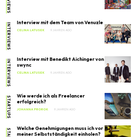
Interview mit dem Team von Venuzle
INTERVIEWS
CELINA LATUSEK
9 JAHREN AGO
Interview mit Benedikt Aichinger von
INTERVIEWS
swync
CELINA LATUSEK
9 JAHREN AGO
Wie werde ich als Freelancer
STARTUPS
erfolgreich?
JOHANNA PROROK
9 JAHREN AGO
Welche Genehmigungen muss ich vor
meiner Selbstständigkeit einholen?