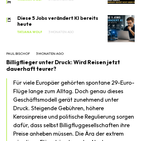
Diese 5 Jobs verändert KI bereits
KI
heute
TATJANA WOLF
3 MONATEN AGO
PAUL BISCHOF
3 MONATEN AGO
Billigflieger unter Druck: Wird Reisen jetzt
dauerhaft teurer?
Für viele Europäer gehörten spontane 29-Euro-
Flüge lange zum Alltag. Doch genau dieses
Geschäftsmodell gerät zunehmend unter
Druck. Steigende Gebühren, höhere
Kerosinpreise und politische Regulierung sorgen
dafür, dass selbst Billigfluggesellschaften ihre
Preise anheben müssen. Die Ära der extrem