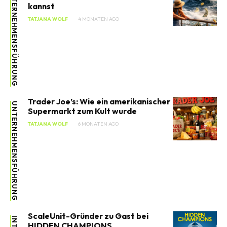
UNTERNEHMENSFÜHRUNG
kannst
TATJANA WOLF
4 MONATEN AGO
Trader Joe’s: Wie ein amerikanischer
UNTERNEHMENSFÜHRUNG
Supermarkt zum Kult wurde
TATJANA WOLF
6 MONATEN AGO
ScaleUnit-Gründer zu Gast bei
HIDDEN CHAMPIONS