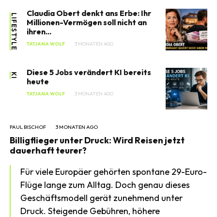
Claudia Obert denkt ans Erbe: Ihr
LIFESTYLE
Millionen-Vermögen soll nicht an
ihren...
TATJANA WOLF
3 MONATEN AGO
Diese 5 Jobs verändert KI bereits
KI
heute
TATJANA WOLF
3 MONATEN AGO
PAUL BISCHOF
3 MONATEN AGO
Billigflieger unter Druck: Wird Reisen jetzt
dauerhaft teurer?
Für viele Europäer gehörten spontane 29-Euro-
Flüge lange zum Alltag. Doch genau dieses
Geschäftsmodell gerät zunehmend unter
Druck. Steigende Gebühren, höhere