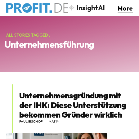
InsightAI
More
ALL STORIES TAGGED :
Unternehmensführung
Unternehmensgründung mit
der IHK: Diese Unterstützung
bekommen Gründer wirklich
PAUL BISCHOF
MAI 14