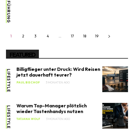
1
2
3
4
…
17
18
19
FEATURED
Billigflieger unter Druck: Wird Reisen
LIFESTYLE
jetzt dauerhaft teurer?
PAUL BISCHOF
3 MONATEN AGO
Warum Top-Manager plötzlich
LIFESTYLE
wieder Tastenhandys nutzen
TATJANA WOLF
3 MONATEN AGO