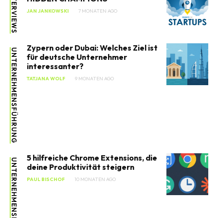
INTERVIEWS
JAN JANKOWSKI
7 MONATEN AGO
Zypern oder Dubai: Welches Ziel ist
UNTERNEHMENSFÜHRUNG
für deutsche Unternehmer
SEARCH...
interessanter?
TATJANA WOLF
9 MONATEN AGO
5 hilfreiche Chrome Extensions, die
UNTERNEHMENSFÜHRUNG
deine Produktivität steigern
PAUL BISCHOF
10 MONATEN AGO