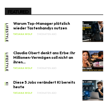
FEATURED
Warum Top-Manager plötzlich
LIFESTYLE
wieder Tastenhandys nutzen
TATJANA WOLF
3 MONATEN AGO
Claudia Obert denkt ans Erbe: Ihr
LIFESTYLE
Millionen-Vermögen soll nicht an
ihren...
TATJANA WOLF
3 MONATEN AGO
Diese 5 Jobs verändert KI bereits
KI
heute
TATJANA WOLF
3 MONATEN AGO