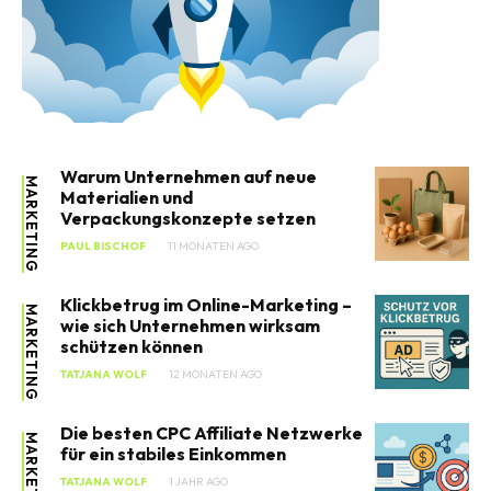
Warum Unternehmen auf neue
MARKETING
Materialien und
Verpackungskonzepte setzen
PAUL BISCHOF
11 MONATEN AGO
Klickbetrug im Online-Marketing –
MARKETING
wie sich Unternehmen wirksam
schützen können
TATJANA WOLF
12 MONATEN AGO
Die besten CPC Affiliate Netzwerke
MARKETING
für ein stabiles Einkommen
TATJANA WOLF
1 JAHR AGO