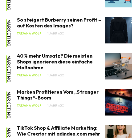
So steigert Burberry seinen Profit –
MARKETING
auf Kosten des Images?
TATJANA WOLF
1 JAHR AGO
40 % mehr Umsatz? Die meisten
MARKETING
Shops ignorieren diese einfache
Maßnahme
TATJANA WOLF
1 JAHR AGO
Marken Profitieren Vom „Stranger
MARKETING
Things“-Boom
TATJANA WOLF
1 JAHR AGO
TikTok Shop & Affiliate Marketing:
Wie Creator mit adindex.com mehr