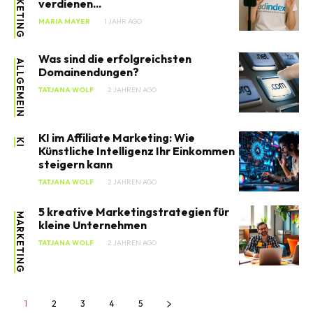
MARKETING
verdienen...
MARIA MAYER
1 JAHR AGO
Was sind die erfolgreichsten
ALLGEMEIN
Domainendungen?
TATJANA WOLF
2 JAHREN AGO
SEARCH...
KI im Affiliate Marketing: Wie
KI
Künstliche Intelligenz Ihr Einkommen
steigern kann
TATJANA WOLF
2 JAHREN AGO
5 kreative Marketingstrategien für
MARKETING
kleine Unternehmen
TATJANA WOLF
2 JAHREN AGO
1
2
3
4
5