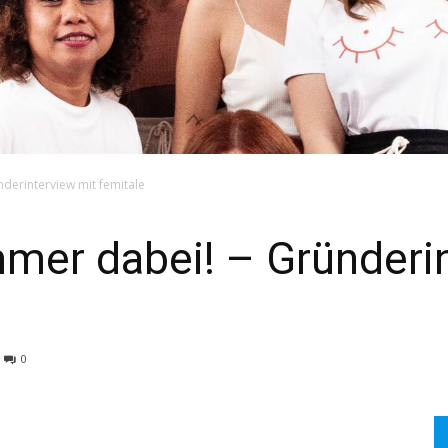
derinterview mit femitale
mer dabei! – Gründerin
0