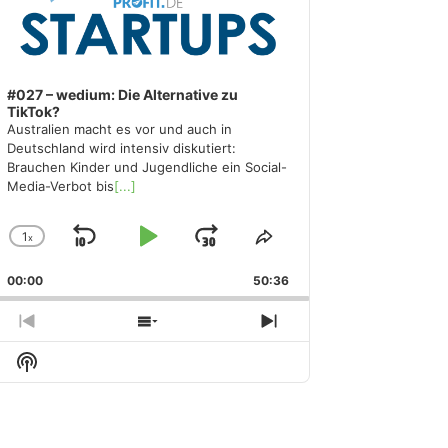
#027 – wedium: Die Alternative zu
TikTok?
Australien macht es vor und auch in
Deutschland wird intensiv diskutiert:
Brauchen Kinder und Jugendliche ein Social-
Media-Verbot bis
[...]
1
x
Skip
Play
Jump
Change
Share
Playback
This
Backward
Pause
Forward
00:00
Rate
50:36
Episode
Previous
Show
Next
Episode
Episodes
Episode
Show
List
Podcast
Information