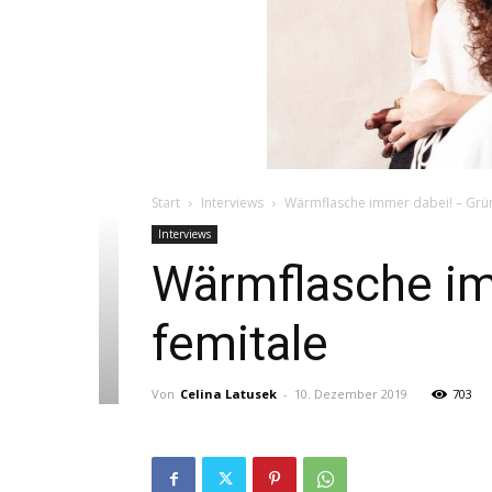
Start
Interviews
Wärmflasche immer dabei! – Grün
Interviews
Wärmflasche im
femitale
Von
Celina Latusek
-
10. Dezember 2019
703