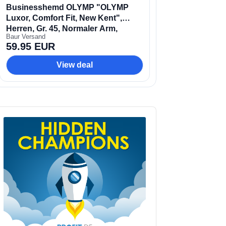
udio
layer