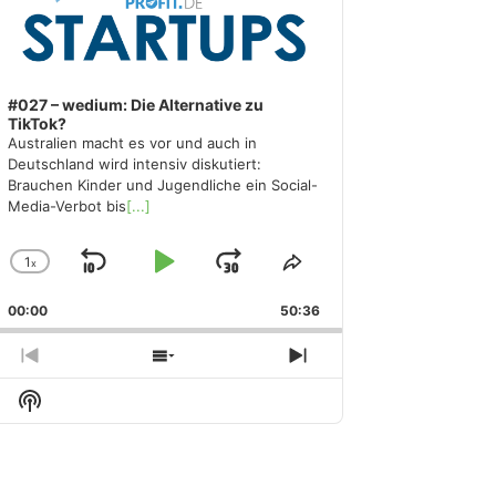
#027 – wedium: Die Alternative zu
TikTok?
Australien macht es vor und auch in
Deutschland wird intensiv diskutiert:
Brauchen Kinder und Jugendliche ein Social-
Media-Verbot bis
[...]
1
x
Skip
Play
Jump
Change
Share
Playback
This
Backward
Pause
Forward
00:00
Rate
50:36
Episode
Previous
Show
Next
Episode
Episodes
Episode
Show
List
Podcast
Information