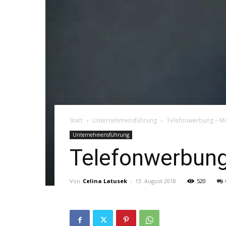
Start
Unternehmensführung
Telefonwerbung – Mö
Unternehmensführung
Telefonwerbung
Von
Celina Latusek
-
13. August 2018
520