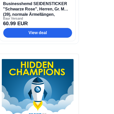
udio
layer