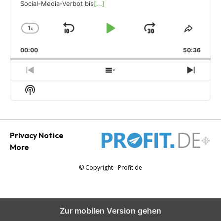
Social-Media-Verbot bis
[...]
1
x
Skip
Play
Jump
Change
Share
Playback
This
Backward
Pause
Forward
00:00
Rate
50:36
Episod
Previous
Show
Next
Episode
Episodes
Episo
Show
List
Podcast
Information
Privacy Notice
More
© Copyright - Profit.de
Zur mobilen Version gehen