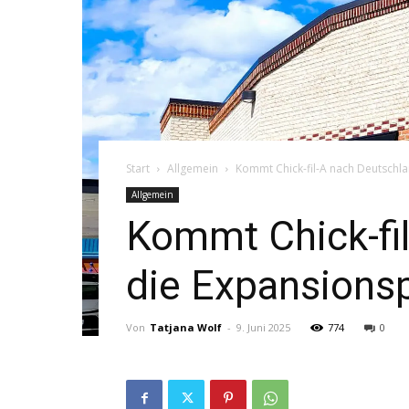
Start
Allgemein
Kommt Chick-fil-A nach Deutschla
Allgemein
Kommt Chick-fi
die Expansions
Von
Tatjana Wolf
-
9. Juni 2025
774
0