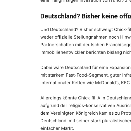
einer langfristigen Investition von rund 75 
Deutschland? Bisher keine offiz
Und Deutschland? Bisher schweigt Chick-fi
weder offizielle Stellungnahmen noch Hinw
Partnerschaften mit deutschen Franchiseg
Immobilienentwickler berichten bislang nic
Dabei wäre Deutschland für eine Expansion 
mit starkem Fast-Food-Segment, guter Infr
internationaler Ketten wie McDonald’s, KFC
Allerdings könnte Chick-fil-A in Deutschla
aufgrund der religiös-konservativen Ausri
dem Vereinigten Königreich kam es zu Pro
Deutschland, mit seiner stark pluralistische
einfacher Markt.