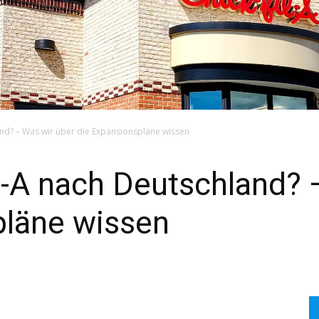
nd? – Was wir über die Expansionspläne wissen
l-A nach Deutschland? 
pläne wissen
SEARCH...