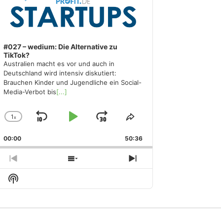
#027 – wedium: Die Alternative zu
TikTok?
Australien macht es vor und auch in
Deutschland wird intensiv diskutiert:
Brauchen Kinder und Jugendliche ein Social-
Media-Verbot bis
[...]
1
x
Skip
Play
Jump
Change
Share
Playback
This
Backward
Pause
Forward
00:00
Rate
50:36
Episode
Previous
Show
Next
Episode
Episodes
Episode
Show
List
Podcast
Information