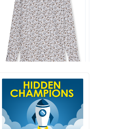
udio
layer