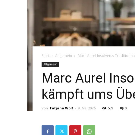
Start
Allgemein
Marc Aurel Insolvenz: Tradition
Allgemein
Marc Aurel Inso
kämpft ums Üb
Von
Tatjana Wolf
-
9. Mai 2026
539
0