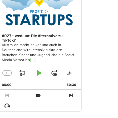
#027 – wedium: Die Alternative zu
TikTok?
Australien macht es vor und auch in
Deutschland wird intensiv diskutiert:
Brauchen Kinder und Jugendliche ein Social-
Media-Verbot bis
[...]
1
x
Skip
Play
Jump
Change
Share
Playback
This
Backward
Pause
Forward
00:00
Rate
50:36
Episode
Previous
Show
Next
Episode
Episodes
Episode
Show
List
Podcast
Information