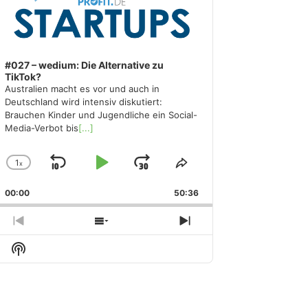
#027 – wedium: Die Alternative zu
TikTok?
Australien macht es vor und auch in
Deutschland wird intensiv diskutiert:
Brauchen Kinder und Jugendliche ein Social-
Media-Verbot bis
[...]
1
x
Skip
Play
Jump
Change
Share
Playback
This
Backward
Pause
Forward
00:00
Rate
50:36
Episode
Previous
Show
Next
Episode
Episodes
Episode
Show
List
Podcast
Information