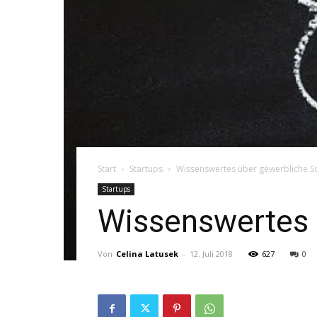
Start
Startups
Wissenswertes über gewerbliche S
Startups
Wissenswertes 
Von
Celina Latusek
-
12. Juli 2018
627
0