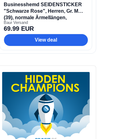
udio
layer