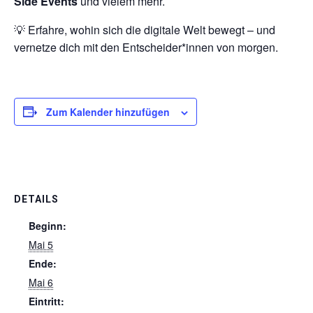
Side Events
und vielem mehr.
💡 Erfahre, wohin sich die digitale Welt bewegt – und
vernetze dich mit den Entscheider*innen von morgen.
SEARCH...
Zum Kalender hinzufügen
DETAILS
Beginn:
Mai 5
Ende:
Mai 6
Eintritt: