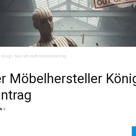
 König + Neurath stellt Insolvenzantrag
er Möbelhersteller Köni
SEARCH...
antrag
0