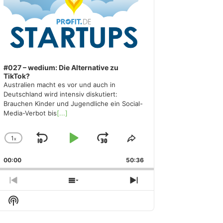
#027 – wedium: Die Alternative zu
TikTok?
Australien macht es vor und auch in
Deutschland wird intensiv diskutiert:
Brauchen Kinder und Jugendliche ein Social-
Media-Verbot bis
[...]
1
x
Skip
Play
Jump
Change
Share
Playback
This
Backward
Pause
Forward
00:00
Rate
50:36
Episode
Previous
Show
Next
Episode
Episodes
Episode
Show
List
Podcast
Information