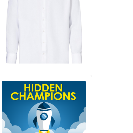
udio
layer