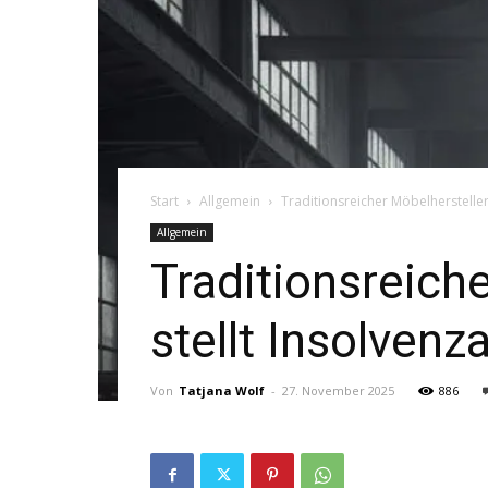
Start
Allgemein
Traditionsreicher Möbelhersteller
Allgemein
Traditionsreich
stellt Insolvenz
Von
Tatjana Wolf
-
27. November 2025
886