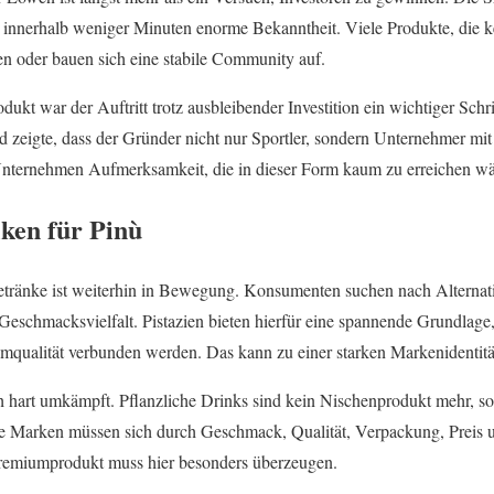
 innerhalb weniger Minuten enorme Bekanntheit. Viele Produkte, die ke
n oder bauen sich eine stabile Community auf.
dukt war der Auftritt trotz ausbleibender Investition ein wichtiger Schr
nd zeigte, dass der Gründer nicht nur Sportler, sondern Unternehmer mit 
nternehmen Aufmerksamkeit, die in dieser Form kaum zu erreichen wä
ken für Pinù
etränke ist weiterhin in Bewegung. Konsumenten suchen nach Alternat
eschmacksvielfalt. Pistazien bieten hierfür eine spannende Grundlage,
umqualität verbunden werden. Das kann zu einer starken Markenidentität
ch hart umkämpft. Pflanzliche Drinks sind kein Nischenprodukt mehr, s
e Marken müssen sich durch Geschmack, Qualität, Verpackung, Preis 
Premiumprodukt muss hier besonders überzeugen.