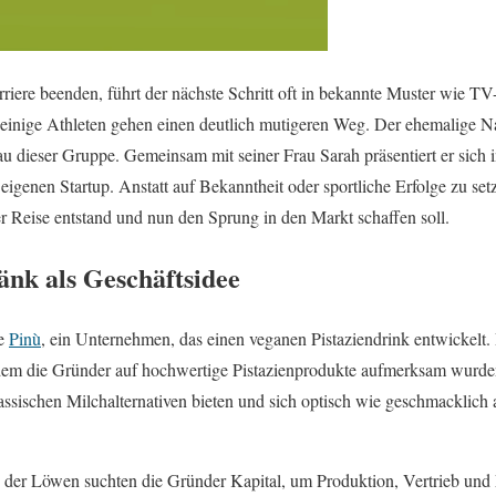
rriere beenden, führt der nächste Schritt oft in bekannte Muster wie T
einige Athleten gehen einen deutlich mutigeren Weg. Der ehemalige Na
u dieser Gruppe. Gemeinsam mit seiner Frau Sarah präsentiert er sich
genen Startup. Anstatt auf Bekanntheit oder sportliche Erfolge zu setze
er Reise entstand und nun den Sprung in den Markt schaffen soll.
änk als Geschäftsidee
ke
Pinù
, ein Unternehmen, das einen veganen Pistaziendrink entwickelt.
ei dem die Gründer auf hochwertige Pistazienprodukte aufmerksam wurde
lassischen Milchalternativen bieten und sich optisch wie geschmacklic
e der Löwen suchten die Gründer Kapital, um Produktion, Vertrieb und