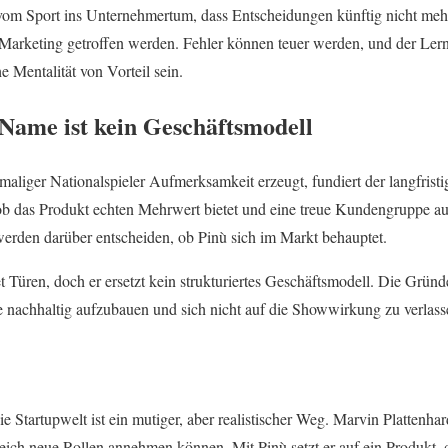
vom Sport ins Unternehmertum, dass Entscheidungen künftig nicht mehr
 Marketing getroffen werden. Fehler können teuer werden, und der Lern
e Mentalität von Vorteil sein.
Name ist kein Geschäftsmodell
aliger Nationalspieler Aufmerksamkeit erzeugt, fundiert der langfristi
 ob das Produkt echten Mehrwert bietet und eine treue Kundengruppe 
werden darüber entscheiden, ob Pinù sich im Markt behauptet.
Türen, doch er ersetzt kein strukturiertes Geschäftsmodell. Die Gründ
 nachhaltig aufzubauen und sich nicht auf die Showwirkung zu verlass
e Startupwelt ist ein mutiger, aber realistischer Weg. Marvin Plattenhar
greich neue Rollen annehmen können. Mit Pinù setzt er auf ein Produkt,