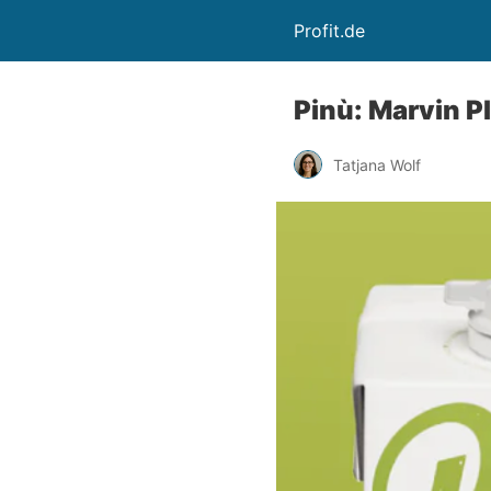
Profit.de
Pinù: Marvin P
Tatjana Wolf