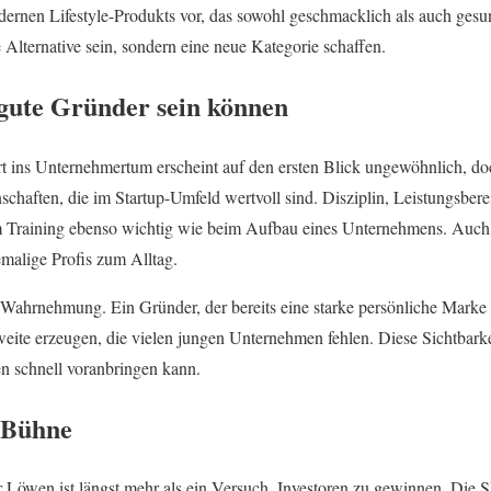
odernen Lifestyle-Produkts vor, das sowohl geschmacklich als auch gesu
e Alternative sein, sondern eine neue Kategorie schaffen.
gute Gründer sein können
 ins Unternehmertum erscheint auf den ersten Blick ungewöhnlich, doch
schaften, die im Startup-Umfeld wertvoll sind. Disziplin, Leistungsbere
m Training ebenso wichtig wie beim Aufbau eines Unternehmens. Auc
malige Profis zum Alltag.
Wahrnehmung. Ein Gründer, der bereits eine starke persönliche Marke 
te erzeugen, die vielen jungen Unternehmen fehlen. Diese Sichtbarkei
 schnell voranbringen kann.
 Bühne
r Löwen ist längst mehr als ein Versuch, Investoren zu gewinnen. Die S