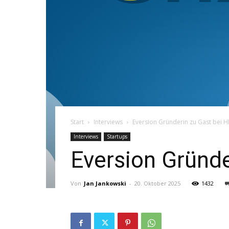
Start
Interviews
Eversion Gründerin zu Gast bei
Interviews
Startups
Eversion Grün
Von
Jan Jankowski
-
20. Oktober 2025
1432