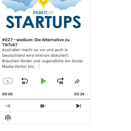
#027 – wedium: Die Alternative zu
TikTok?
Australien macht es vor und auch in
Deutschland wird intensiv diskutiert:
Brauchen Kinder und Jugendliche ein Social-
Media-Verbot bis
[...]
1
x
Skip
Play
Jump
Change
Share
Playback
This
Backward
Pause
Forward
00:00
Rate
50:36
Episode
Previous
Show
Next
Episode
Episodes
Episode
Show
List
Podcast
Information