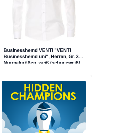
udio
layer