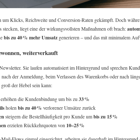
h um Klicks, Reichweite und Conversion-Raten gekämpft. Doch währe
autom
stecken, liegt eine der wirkungsvollsten Maßnahmen oft brach:
bis zu 40 % mehr Umsatz
ie
generieren – und das mit minimalem Au
wonnen, weiterverkauft
Newsletter. Sie laufen automatisiert im Hintergrund und sprechen Kun
: nach der Anmeldung, beim Verlassen des Warenkorbs oder nach länger
 groß der Hebel sein kann:
33 %
erhöhen die Kundenbindung um bis zu
ls
bis zu 40 %
holen
verlorener Umsätze zurück
en
bis zu 15 %
steigern die Bestellhäufigkeit pro Kunde um
nen
10–25 %
erzielen Rückkehrquoten von
-Mail-Flows einmal eingerichtet, arbeiten sie dauerhaft im Hintergrund