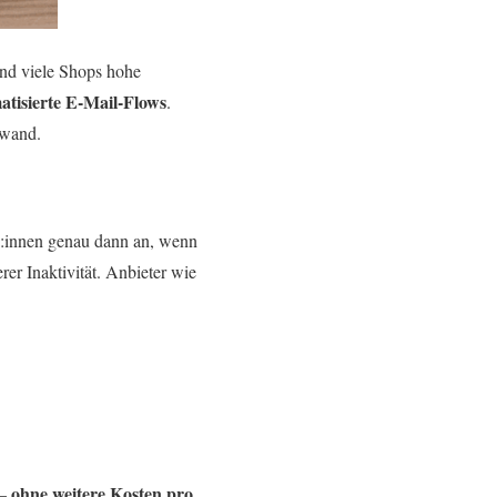
nd viele Shops hohe
atisierte E-Mail-Flows
.
fwand.
d:innen genau dann an, wenn
er Inaktivität. Anbieter wie
ohne weitere Kosten pro
 –